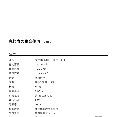
恵比寿の集合住宅
Ebisu
DATA
住所
東京都目黒区三田２丁目7
敷地面積
133.54m²
建築面積
78.93m²
延床面積
303.67m²
用途
共同住宅
階数
地下1階 地上3階
構造
RC造
最高高さ
9.99m
用途地域
第1種住居地域
建ぺい率
60%
容積率
160%
構造設計
間藤構造設計事務所
設備設計
添田建築アトリエ