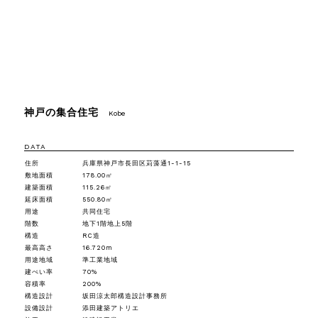
神戸の集合住宅
Kobe
DATA
住所
兵庫県神戸市長田区苅藻通1-1-15
敷地面積
178.00㎡
建築面積
115.26㎡
延床面積
550.80㎡
用途
共同住宅
階数
地下1階地上5階
構造
RC造
最高高さ
16.720m
用途地域
準工業地域
建ぺい率
70%
容積率
200%
構造設計
坂田涼太郎構造設計事務所
設備設計
添田建築アトリエ